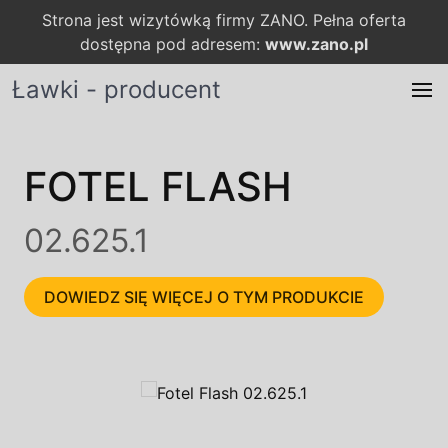
Strona jest wizytówką firmy ZANO. Pełna oferta
dostępna pod adresem:
www.zano.pl
Ławki - producent
FOTEL FLASH
02.625.1
DOWIEDZ SIĘ WIĘCEJ O TYM PRODUKCIE