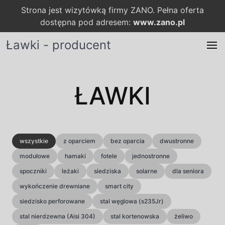
Strona jest wizytówką firmy ZANO. Pełna oferta
dostępna pod adresem:
www.zano.pl
Ławki - producent
ŁAWKI
wszystkie
z oparciem
bez oparcia
dwustronne
modułowe
hamaki
fotele
jednostronne
spoczniki
leżaki
siedziska
solarne
dla seniora
wykończenie drewniane
smart city
siedzisko perforowane
stal węglowa (s235Jr)
stal nierdzewna (Aisi 304)
stal kortenowska
żeliwo