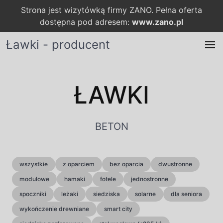
Strona jest wizytówką firmy ZANO. Pełna oferta
dostępna pod adresem:
www.zano.pl
Ławki - producent
ŁAWKI
BETON
wszystkie
z oparciem
bez oparcia
dwustronne
modułowe
hamaki
fotele
jednostronne
spoczniki
leżaki
siedziska
solarne
dla seniora
wykończenie drewniane
smart city