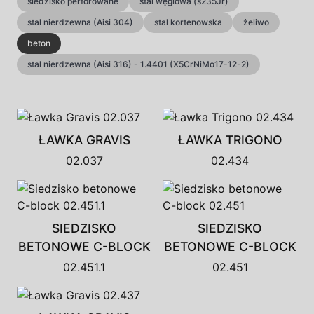
siedzisko perforowane
stal węglowa (s235Jr)
stal nierdzewna (Aisi 304)
stal kortenowska
żeliwo
beton
stal nierdzewna (Aisi 316) - 1.4401 (X5CrNiMo17-12-2)
ŁAWKA GRAVIS
ŁAWKA TRIGONO
02.037
02.434
SIEDZISKO
SIEDZISKO
BETONOWE C-BLOCK
BETONOWE C-BLOCK
02.451.1
02.451