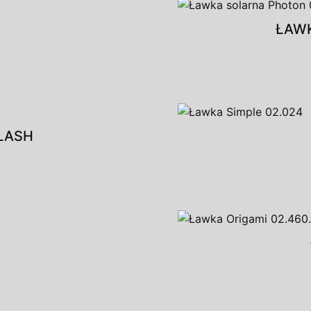
ŁAW
LASH