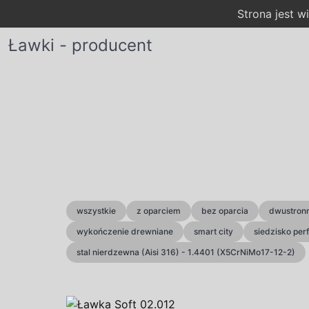
Strona jest 
Ławki - producent
wszystkie
z oparciem
bez oparcia
dwustron
wykończenie drewniane
smart city
siedzisko pe
stal nierdzewna (Aisi 316) - 1.4401 (X5CrNiMo17-12-2)