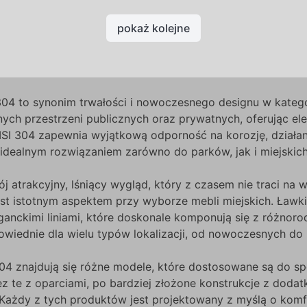
pokaż kolejne
304 to synonim trwałości i nowoczesnego designu w kategor
nych przestrzeni publicznych oraz prywatnych, oferując e
AISI 304 zapewnia wyjątkową odporność na korozję, dział
 idealnym rozwiązaniem zarówno do parków, jak i miejskich
ój atrakcyjny, lśniący wygląd, który z czasem nie traci na
est istotnym aspektem przy wyborze mebli miejskich. Ławki z
ganckimi liniami, które doskonale komponują się z różnorod
owiednie dla wielu typów lokalizacji, od nowoczesnych do 
304 znajdują się różne modele, które dostosowane są do spe
ez te z oparciami, po bardziej złożone konstrukcje z doda
 Każdy z tych produktów jest projektowany z myślą o komf