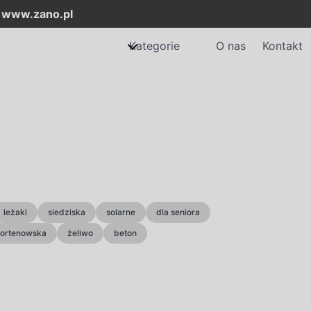
:
www.zano.pl
Kategorie
O nas
Kontakt
leżaki
siedziska
solarne
dla seniora
 kortenowska
żeliwo
beton