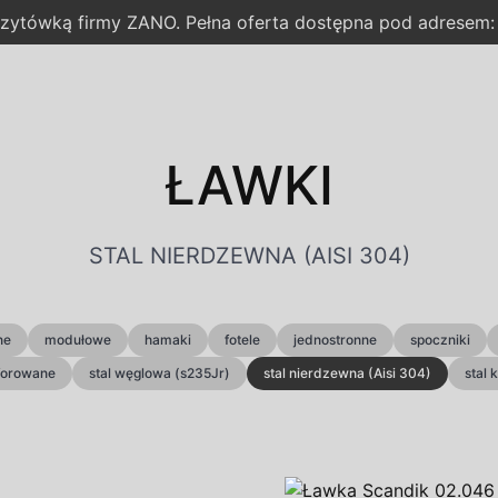
wizytówką firmy ZANO. Pełna oferta dostępna pod adresem
ŁAWKI
STAL NIERDZEWNA (AISI 304)
ne
modułowe
hamaki
fotele
jednostronne
spoczniki
rforowane
stal węglowa (s235Jr)
stal nierdzewna (Aisi 304)
stal