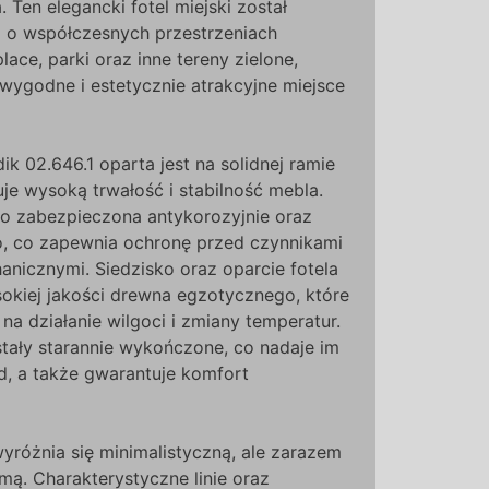
Ten elegancki fotel miejski został
 o współczesnych przestrzeniach
place, parki oraz inne tereny zielone,
wygodne i estetycznie atrakcyjne miejsce
ik 02.646.1 oparta jest na solidnej ramie
uje wysoką trwałość i stabilność mebla.
o zabezpieczona antykorozyjnie oraz
 co zapewnia ochronę przed czynnikami
nicznymi. Siedzisko oraz oparcie fotela
okiej jakości drewna egzotycznego, które
na działanie wilgoci i zmiany temperatur.
tały starannie wykończone, co nadaje im
ąd, a także gwarantuje komfort
wyróżnia się minimalistyczną, ale zarazem
mą. Charakterystyczne linie oraz