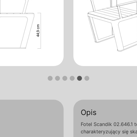
Opis
Fotel Scandik 02.646.1 
charakteryzujący się 