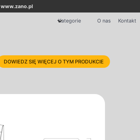
:
www.zano.pl
Kategorie
O nas
Kontakt
DOWIEDZ SIĘ WIĘCEJ O TYM PRODUKCIE