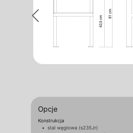
Opcje
Konstrukcja
stal węglowa (s235Jr)