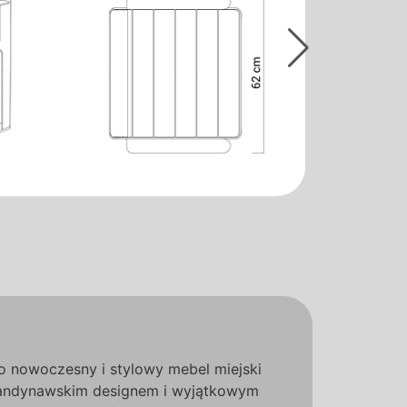
to nowoczesny i stylowy mebel miejski
skandynawskim designem i wyjątkowym