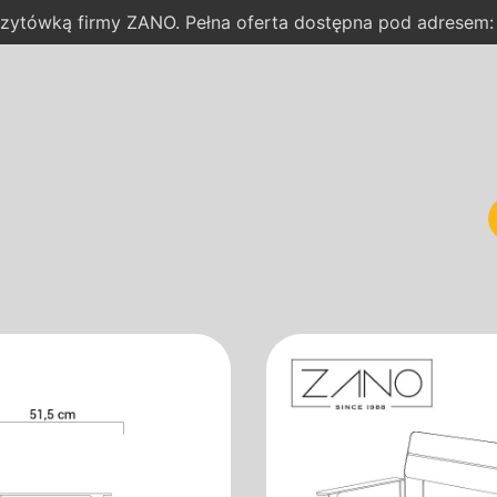
wizytówką firmy ZANO. Pełna oferta dostępna pod adresem