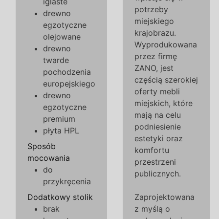
iglaste
potrzeby
drewno
miejskiego
egzotyczne
krajobrazu.
olejowane
Wyprodukowana
drewno
przez firmę
twarde
ZANO, jest
pochodzenia
częścią szerokiej
europejskiego
oferty mebli
drewno
miejskich, które
egzotyczne
mają na celu
premium
podniesienie
płyta HPL
estetyki oraz
Sposób
komfortu
mocowania
przestrzeni
do
publicznych.
przykręcenia
Dodatkowy stolik
Zaprojektowana
brak
z myślą o