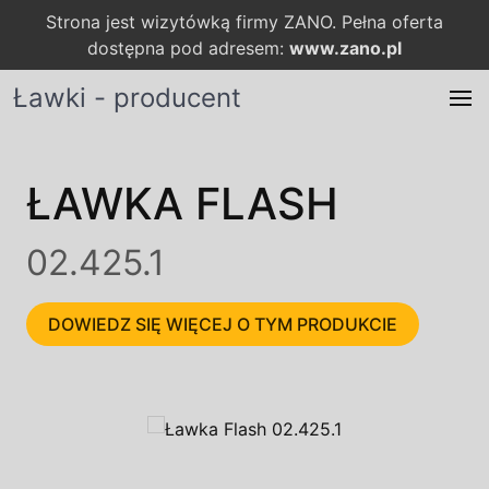
Strona jest wizytówką firmy ZANO. Pełna oferta
dostępna pod adresem:
www.zano.pl
Ławki - producent
ŁAWKA FLASH
02.425.1
DOWIEDZ SIĘ WIĘCEJ O TYM PRODUKCIE