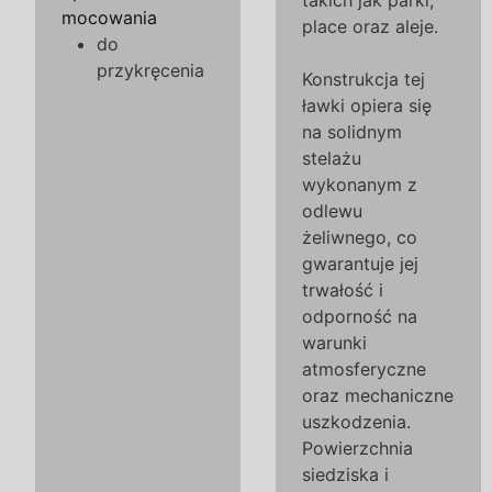
takich jak parki,
mocowania
place oraz aleje.
do
przykręcenia
Konstrukcja tej
ławki opiera się
na solidnym
stelażu
wykonanym z
odlewu
żeliwnego, co
gwarantuje jej
trwałość i
odporność na
warunki
atmosferyczne
oraz mechaniczne
uszkodzenia.
Powierzchnia
siedziska i