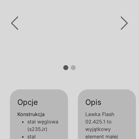
Opcje
Opis
Konstrukcja
Lawka Flash
stal węglowa
02.425.1 to
(s235Jr)
wyjątkowy
stal
element małej