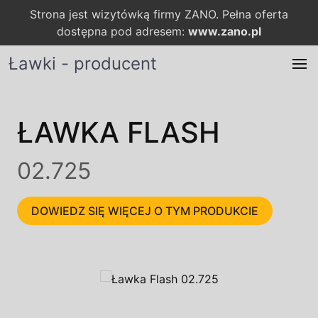
Strona jest wizytówką firmy ZANO. Pełna oferta
dostępna pod adresem:
www.zano.pl
Ławki - producent
ŁAWKA FLASH
02.725
DOWIEDZ SIĘ WIĘCEJ O TYM PRODUKCIE