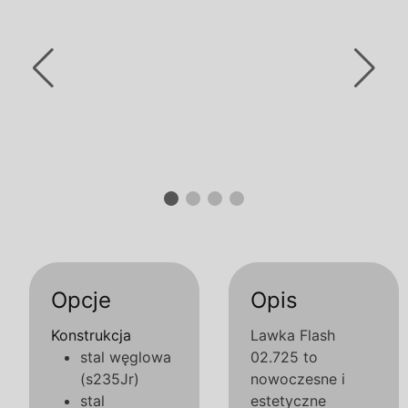
Opcje
Opis
Konstrukcja
Lawka Flash
stal węglowa
02.725 to
(s235Jr)
nowoczesne i
stal
estetyczne