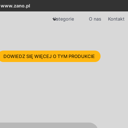
:
www.zano.pl
Kategorie
O nas
Kontakt
DOWIEDZ SIĘ WIĘCEJ O TYM PRODUKCIE