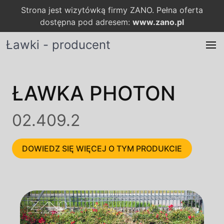
Strona jest wizytówką firmy ZANO. Pełna oferta
dostępna pod adresem:
www.zano.pl
Ławki - producent
ŁAWKA PHOTON
02.409.2
DOWIEDZ SIĘ WIĘCEJ O TYM PRODUKCIE