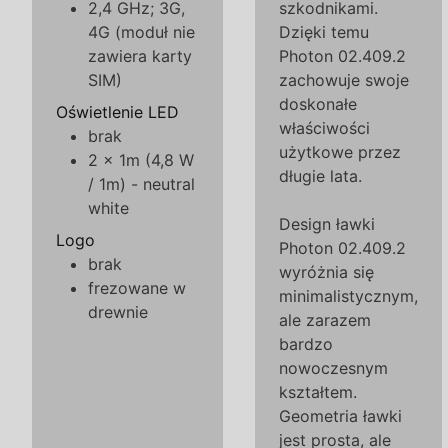
2,4 GHz; 3G,
szkodnikami.
4G (moduł nie
Dzięki temu
zawiera karty
Photon 02.409.2
SIM)
zachowuje swoje
doskonałe
Oświetlenie LED
właściwości
brak
użytkowe przez
2 x 1m (4,8 W
długie lata.
/ 1m) - neutral
white
Design ławki
Logo
Photon 02.409.2
brak
wyróżnia się
frezowane w
minimalistycznym,
drewnie
ale zarazem
bardzo
nowoczesnym
kształtem.
Geometria ławki
jest prosta, ale