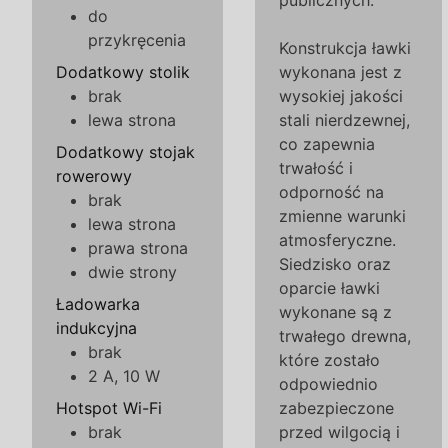
publicznych.
do
przykręcenia
Konstrukcja ławki
Dodatkowy stolik
wykonana jest z
brak
wysokiej jakości
lewa strona
stali nierdzewnej,
co zapewnia
Dodatkowy stojak
trwałość i
rowerowy
odporność na
brak
zmienne warunki
lewa strona
atmosferyczne.
prawa strona
Siedzisko oraz
dwie strony
oparcie ławki
Ładowarka
wykonane są z
indukcyjna
trwałego drewna,
brak
które zostało
2 A, 10 W
odpowiednio
Hotspot Wi-Fi
zabezpieczone
brak
przed wilgocią i