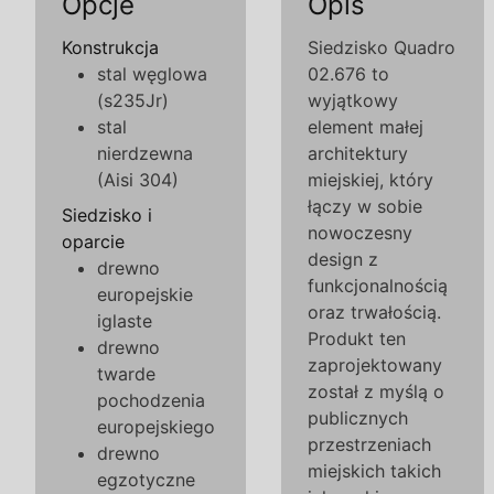
Opcje
Opis
Konstrukcja
Siedzisko Quadro
stal węglowa
02.676 to
(s235Jr)
wyjątkowy
stal
element małej
nierdzewna
architektury
(Aisi 304)
miejskiej, który
łączy w sobie
Siedzisko i
nowoczesny
oparcie
design z
drewno
funkcjonalnością
europejskie
oraz trwałością.
iglaste
Produkt ten
drewno
zaprojektowany
twarde
został z myślą o
pochodzenia
publicznych
europejskiego
przestrzeniach
drewno
miejskich takich
egzotyczne