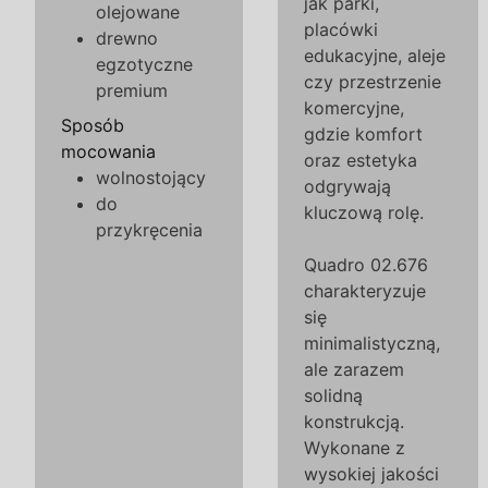
jak parki,
olejowane
placówki
drewno
edukacyjne, aleje
egzotyczne
czy przestrzenie
premium
komercyjne,
Sposób
gdzie komfort
mocowania
oraz estetyka
wolnostojący
odgrywają
do
kluczową rolę.
przykręcenia
Quadro 02.676
charakteryzuje
się
minimalistyczną,
ale zarazem
solidną
konstrukcją.
Wykonane z
wysokiej jakości