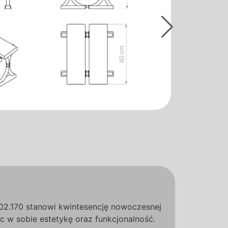
02.170 stanowi kwintesencję nowoczesnej
ąc w sobie estetykę oraz funkcjonalność.