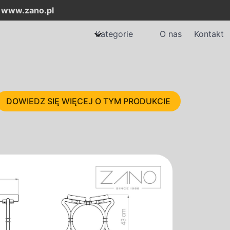
:
www.zano.pl
Kategorie
O nas
Kontakt
DOWIEDZ SIĘ WIĘCEJ O TYM PRODUKCIE